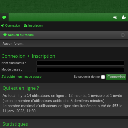
or
Connexion
Inscription
on
ns
u
ne
cri
Accueil du forum
m
xi
pti
Aucun forum.
s
on
on
Connexion
•
Inscription
Nom d’utilisateur :
Mot de passe :
J’ai oublié mon mot de passe
Se souvenir de moi
Qui est en ligne ?
Au total, il y a
14
utilisateurs en ligne :: 12 inscrits, 1 invisible et 1 invité
(selon le nombre d’utilisateurs actifs des 5 dernières minutes)
Le nombre maximal d’utilisateurs en ligne simultanément a été de
453
le
11 janv. 2023, 11:50
Statistiques