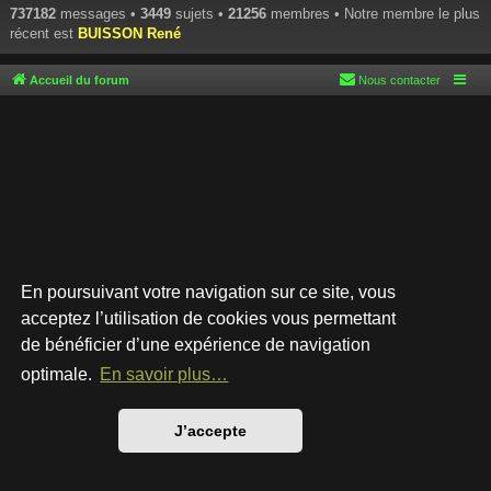
737182
messages •
3449
sujets •
21256
membres • Notre membre le plus
récent est
BUISSON René
Accueil du forum
Nous contacter
En poursuivant votre navigation sur ce site, vous
acceptez l’utilisation de cookies vous permettant
de bénéficier d’une expérience de navigation
Développé par
phpBB
® Forum Software © phpBB Limited
Style par
Arty
- phpBB 3.3 par MrGaby
optimale.
En savoir plus…
Traduction française officielle
©
Qiaeru
Confidentialité
|
Conditions
J’accepte