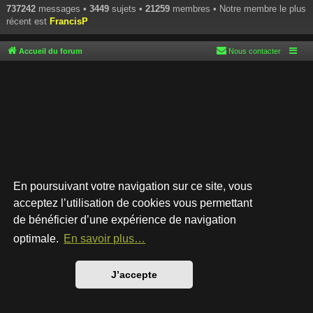
737242
messages •
3449
sujets •
21259
membres • Notre membre le plus
récent est
FrancisP
Accueil du forum
Nous contacter
En poursuivant votre navigation sur ce site, vous
acceptez l’utilisation de cookies vous permettant
de bénéficier d’une expérience de navigation
Développé par
phpBB
® Forum Software © phpBB Limited
Style par
Arty
- phpBB 3.3 par MrGaby
optimale.
En savoir plus…
Traduction française officielle
©
Qiaeru
Confidentialité
|
Conditions
J’accepte