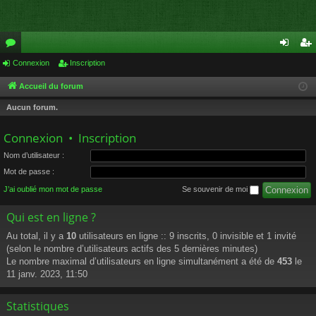
or
Connexion
Inscription
on
ns
u
ne
cri
Accueil du forum
m
xi
pti
Aucun forum.
s
on
on
Connexion
•
Inscription
Nom d’utilisateur :
Mot de passe :
J’ai oublié mon mot de passe
Se souvenir de moi
Qui est en ligne ?
Au total, il y a
10
utilisateurs en ligne :: 9 inscrits, 0 invisible et 1 invité
(selon le nombre d’utilisateurs actifs des 5 dernières minutes)
Le nombre maximal d’utilisateurs en ligne simultanément a été de
453
le
11 janv. 2023, 11:50
Statistiques