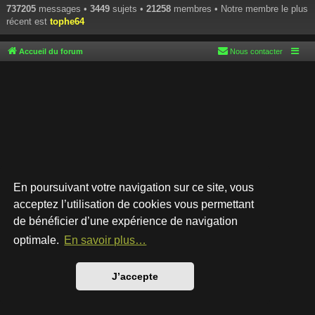
737205
messages •
3449
sujets •
21258
membres • Notre membre le plus
récent est
tophe64
Accueil du forum
Nous contacter
En poursuivant votre navigation sur ce site, vous
acceptez l’utilisation de cookies vous permettant
de bénéficier d’une expérience de navigation
Développé par
phpBB
® Forum Software © phpBB Limited
Style par
Arty
- phpBB 3.3 par MrGaby
optimale.
En savoir plus…
Traduction française officielle
©
Qiaeru
Confidentialité
|
Conditions
J’accepte