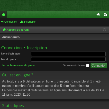
or
Connexion
Inscription
on
ns
u
ne
cri
Accueil du forum
m
xi
pti
Aucun forum.
s
on
on
Connexion
•
Inscription
Nom d’utilisateur :
Mot de passe :
J’ai oublié mon mot de passe
Se souvenir de moi
Qui est en ligne ?
Au total, il y a
9
utilisateurs en ligne :: 8 inscrits, 0 invisible et 1 invité
(selon le nombre d’utilisateurs actifs des 5 dernières minutes)
Le nombre maximal d’utilisateurs en ligne simultanément a été de
453
le
11 janv. 2023, 11:50
Statistiques