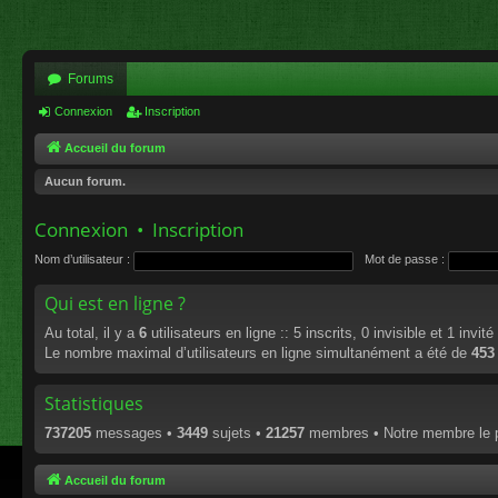
Forums
Connexion
Inscription
Accueil du forum
Aucun forum.
Connexion
•
Inscription
Nom d’utilisateur :
Mot de passe :
Qui est en ligne ?
Au total, il y a
6
utilisateurs en ligne :: 5 inscrits, 0 invisible et 1 invi
Le nombre maximal d’utilisateurs en ligne simultanément a été de
453
Statistiques
737205
messages •
3449
sujets •
21257
membres • Notre membre le p
Accueil du forum