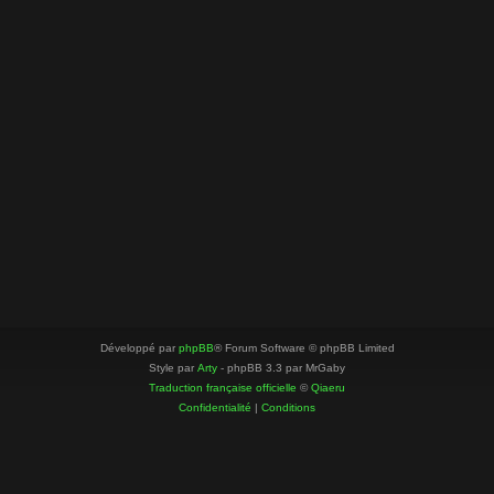
Développé par
phpBB
® Forum Software © phpBB Limited
Style par
Arty
- phpBB 3.3 par MrGaby
Traduction française officielle
©
Qiaeru
Confidentialité
|
Conditions