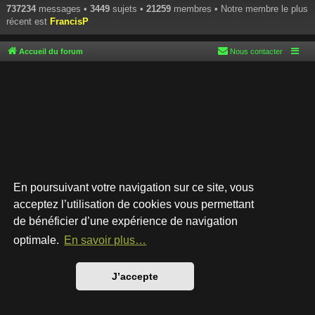
737234
messages •
3449
sujets •
21259
membres • Notre membre le plus
récent est
FrancisP
Accueil du forum
Nous contacter
En poursuivant votre navigation sur ce site, vous
acceptez l’utilisation de cookies vous permettant
de bénéficier d’une expérience de navigation
Développé par
phpBB
® Forum Software © phpBB Limited
Style par
Arty
- phpBB 3.3 par MrGaby
optimale.
En savoir plus…
Traduction française officielle
©
Qiaeru
Confidentialité
|
Conditions
J’accepte