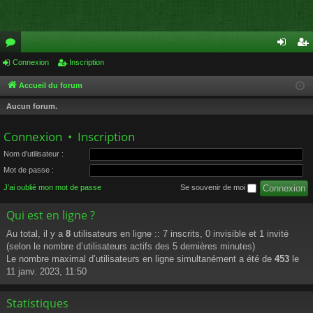
or
Connexion
Inscription
on
ns
u
ne
cri
Accueil du forum
m
xi
pti
Aucun forum.
s
on
on
Connexion
•
Inscription
Nom d’utilisateur :
Mot de passe :
J’ai oublié mon mot de passe
Se souvenir de moi
Qui est en ligne ?
Au total, il y a
8
utilisateurs en ligne :: 7 inscrits, 0 invisible et 1 invité
(selon le nombre d’utilisateurs actifs des 5 dernières minutes)
Le nombre maximal d’utilisateurs en ligne simultanément a été de
453
le
11 janv. 2023, 11:50
Statistiques