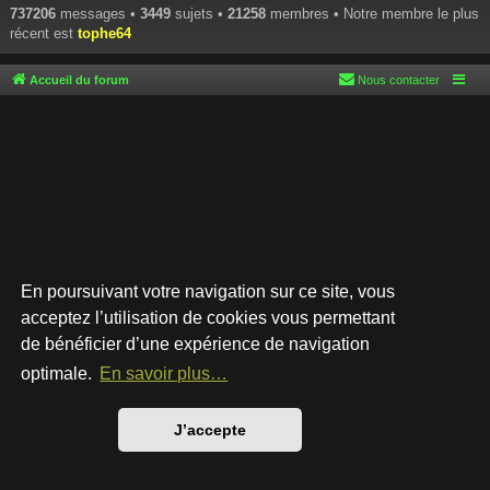
737206
messages •
3449
sujets •
21258
membres • Notre membre le plus
récent est
tophe64
Accueil du forum
Nous contacter
En poursuivant votre navigation sur ce site, vous
acceptez l’utilisation de cookies vous permettant
de bénéficier d’une expérience de navigation
Développé par
phpBB
® Forum Software © phpBB Limited
Style par
Arty
- phpBB 3.3 par MrGaby
optimale.
En savoir plus…
Traduction française officielle
©
Qiaeru
Confidentialité
|
Conditions
J’accepte