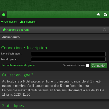
or
Connexion
Inscription
on
ns
u
ne
cri
Accueil du forum
m
xi
pti
Aucun forum.
s
on
on
Connexion
•
Inscription
Nom d’utilisateur :
Mot de passe :
J’ai oublié mon mot de passe
Se souvenir de moi
Qui est en ligne ?
Au total, il y a
6
utilisateurs en ligne :: 5 inscrits, 0 invisible et 1 invité
(selon le nombre d’utilisateurs actifs des 5 dernières minutes)
Le nombre maximal d’utilisateurs en ligne simultanément a été de
453
le
11 janv. 2023, 11:50
Statistiques