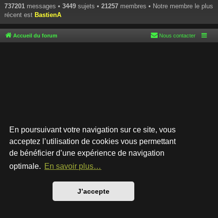
737201
messages •
3449
sujets •
21257
membres • Notre membre le plus
récent est
BastienA
Accueil du forum
Nous contacter
En poursuivant votre navigation sur ce site, vous
acceptez l’utilisation de cookies vous permettant
de bénéficier d’une expérience de navigation
Développé par
phpBB
® Forum Software © phpBB Limited
Style par
Arty
- phpBB 3.3 par MrGaby
optimale.
En savoir plus…
Traduction française officielle
©
Qiaeru
Confidentialité
|
Conditions
J’accepte