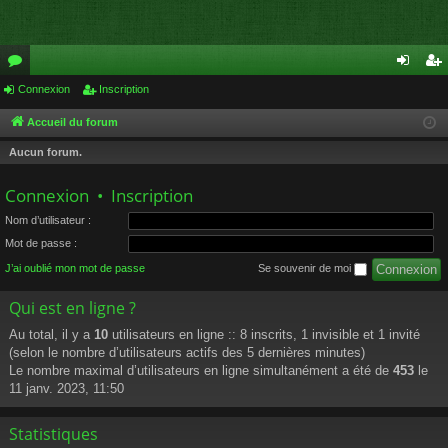
or
Connexion
Inscription
on
ns
u
ne
cri
Accueil du forum
m
xi
pti
Aucun forum.
s
on
on
Connexion
•
Inscription
Nom d’utilisateur :
Mot de passe :
J’ai oublié mon mot de passe
Se souvenir de moi
Qui est en ligne ?
Au total, il y a
10
utilisateurs en ligne :: 8 inscrits, 1 invisible et 1 invité
(selon le nombre d’utilisateurs actifs des 5 dernières minutes)
Le nombre maximal d’utilisateurs en ligne simultanément a été de
453
le
11 janv. 2023, 11:50
Statistiques