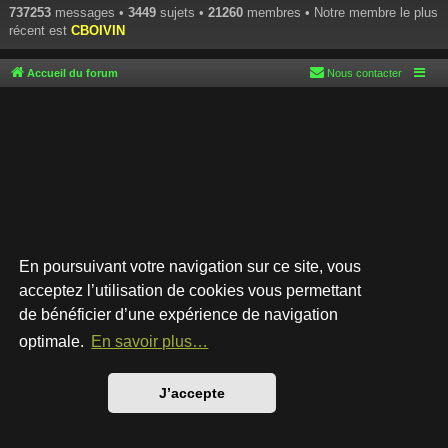
737253
messages •
3449
sujets •
21260
membres • Notre membre le plus
récent est
CBOIVIN
Accueil du forum
Nous contacter
En poursuivant votre navigation sur ce site, vous
acceptez l’utilisation de cookies vous permettant
de bénéficier d’une expérience de navigation
Développé par
phpBB
® Forum Software © phpBB Limited
Style par
Arty
- phpBB 3.3 par MrGaby
optimale.
En savoir plus…
Traduction française officielle
©
Qiaeru
Confidentialité
|
Conditions
J’accepte