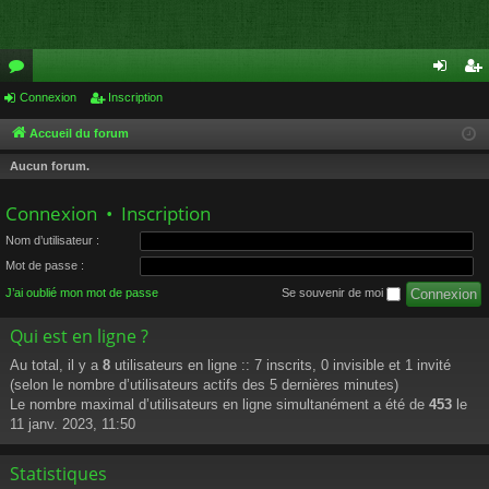
or
Connexion
Inscription
on
ns
u
ne
cri
Accueil du forum
m
xi
pti
Aucun forum.
s
on
on
Connexion
•
Inscription
Nom d’utilisateur :
Mot de passe :
J’ai oublié mon mot de passe
Se souvenir de moi
Qui est en ligne ?
Au total, il y a
8
utilisateurs en ligne :: 7 inscrits, 0 invisible et 1 invité
(selon le nombre d’utilisateurs actifs des 5 dernières minutes)
Le nombre maximal d’utilisateurs en ligne simultanément a été de
453
le
11 janv. 2023, 11:50
Statistiques