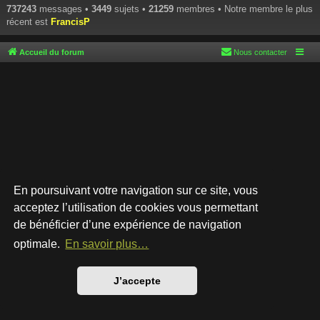
737243
messages •
3449
sujets •
21259
membres • Notre membre le plus
récent est
FrancisP
Accueil du forum
Nous contacter
En poursuivant votre navigation sur ce site, vous
acceptez l’utilisation de cookies vous permettant
de bénéficier d’une expérience de navigation
Développé par
phpBB
® Forum Software © phpBB Limited
Style par
Arty
- phpBB 3.3 par MrGaby
optimale.
En savoir plus…
Traduction française officielle
©
Qiaeru
Confidentialité
|
Conditions
J’accepte