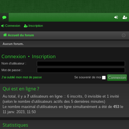
or
Connexion
Inscription
on
ns
u
ne
cri
Accueil du forum
m
xi
pti
Aucun forum.
s
on
on
Connexion
•
Inscription
Nom d’utilisateur :
Mot de passe :
J’ai oublié mon mot de passe
Se souvenir de moi
Qui est en ligne ?
Au total, il y a
7
utilisateurs en ligne :: 6 inscrits, 0 invisible et 1 invité
(selon le nombre d’utilisateurs actifs des 5 dernières minutes)
Le nombre maximal d’utilisateurs en ligne simultanément a été de
453
le
11 janv. 2023, 11:50
Statistiques