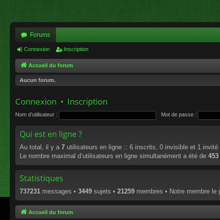
Forums
Connexion
Inscription
Accueil du forum
Aucun forum.
Connexion
•
Inscription
Nom d’utilisateur :
Mot de passe :
Qui est en ligne ?
Au total, il y a
7
utilisateurs en ligne :: 6 inscrits, 0 invisible et 1 invi
Le nombre maximal d’utilisateurs en ligne simultanément a été de
453
Statistiques
737231
messages •
3449
sujets •
21259
membres • Notre membre le p
Accueil du forum