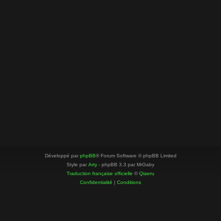
Développé par
phpBB
® Forum Software © phpBB Limited
Style par
Arty
- phpBB 3.3 par MrGaby
Traduction française officielle
©
Qiaeru
Confidentialité
|
Conditions