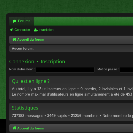
Forums
Connexion
Inscription
Accueil du forum
Aucun forum.
Connexion
•
Inscription
Nom d’utilisateur :
Mot de passe :
Qui est en ligne ?
Au total, il y a
12
utilisateurs en ligne :: 9 inscrits, 2 invisibles et 1 i
Le nombre maximal d’utilisateurs en ligne simultanément a été de
453
Statistiques
737182
messages •
3449
sujets •
21256
membres • Notre membre le p
Accueil du forum