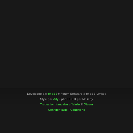
Développé par
phpBB
® Forum Software © phpBB Limited
Style par
Arty
- phpBB 3.3 par MrGaby
Traduction française officielle
©
Qiaeru
Confidentialité
|
Conditions