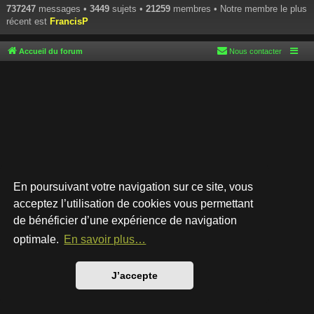
737247
messages •
3449
sujets •
21259
membres • Notre membre le plus
récent est
FrancisP
Accueil du forum
Nous contacter
En poursuivant votre navigation sur ce site, vous
acceptez l’utilisation de cookies vous permettant
de bénéficier d’une expérience de navigation
Développé par
phpBB
® Forum Software © phpBB Limited
Style par
Arty
- phpBB 3.3 par MrGaby
optimale.
En savoir plus…
Traduction française officielle
©
Qiaeru
Confidentialité
|
Conditions
J’accepte