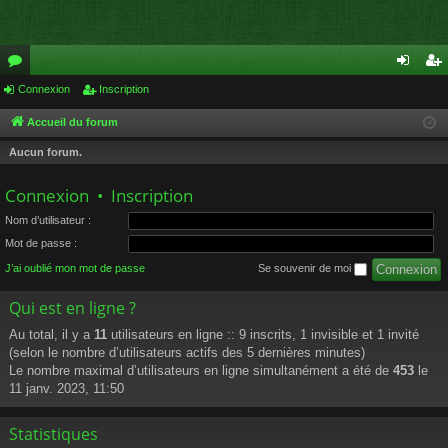
or
Connexion
Inscription
on
ns
u
ne
cri
Accueil du forum
m
xi
pti
Aucun forum.
s
on
on
Connexion
•
Inscription
Nom d’utilisateur :
Mot de passe :
J’ai oublié mon mot de passe
Se souvenir de moi
Qui est en ligne ?
Au total, il y a
11
utilisateurs en ligne :: 9 inscrits, 1 invisible et 1 invité
(selon le nombre d’utilisateurs actifs des 5 dernières minutes)
Le nombre maximal d’utilisateurs en ligne simultanément a été de
453
le
11 janv. 2023, 11:50
Statistiques