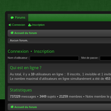
Forums
Connexion
Inscription
Accueil du forum
Aucun forum.
Connexion
•
Inscription
Nom d’utilisateur :
Mot de passe :
Qui est en ligne ?
Au total, il y a
10
utilisateurs en ligne :: 8 inscrits, 1 invisible et 1 inv
Le nombre maximal d’utilisateurs en ligne simultanément a été de
453
Statistiques
737229
messages •
3449
sujets •
21259
membres • Notre membre le p
Accueil du forum