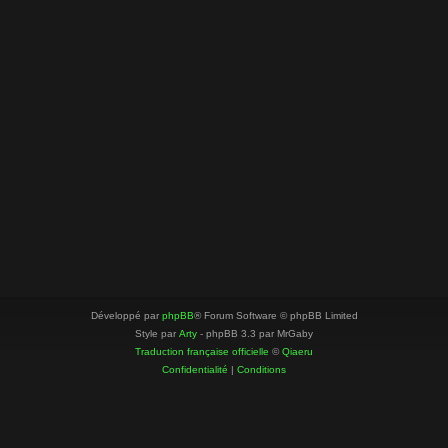
Développé par
phpBB
® Forum Software © phpBB Limited
Style par
Arty
- phpBB 3.3 par MrGaby
Traduction française officielle
©
Qiaeru
Confidentialité
|
Conditions