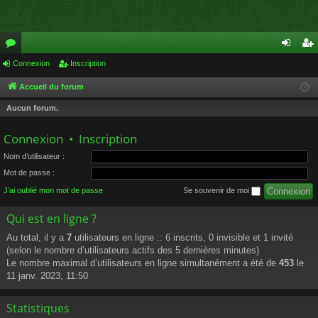
or
Connexion
Inscription
on
ns
u
ne
cri
Accueil du forum
m
xi
pti
Aucun forum.
s
on
on
Connexion
•
Inscription
Nom d’utilisateur :
Mot de passe :
J’ai oublié mon mot de passe
Se souvenir de moi
Qui est en ligne ?
Au total, il y a
7
utilisateurs en ligne :: 6 inscrits, 0 invisible et 1 invité
(selon le nombre d’utilisateurs actifs des 5 dernières minutes)
Le nombre maximal d’utilisateurs en ligne simultanément a été de
453
le
11 janv. 2023, 11:50
Statistiques