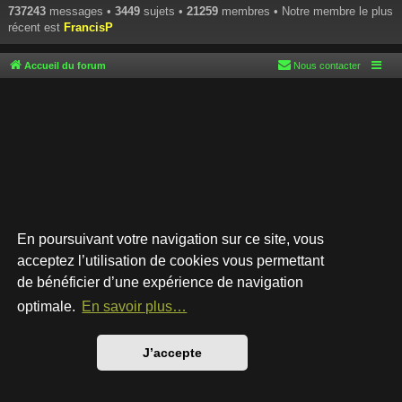
737243
messages •
3449
sujets •
21259
membres • Notre membre le plus
récent est
FrancisP
Accueil du forum
Nous contacter
En poursuivant votre navigation sur ce site, vous
acceptez l’utilisation de cookies vous permettant
de bénéficier d’une expérience de navigation
Développé par
phpBB
® Forum Software © phpBB Limited
Style par
Arty
- phpBB 3.3 par MrGaby
optimale.
En savoir plus…
Traduction française officielle
©
Qiaeru
Confidentialité
|
Conditions
J’accepte