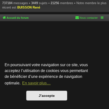
737184
messages •
3449
sujets •
21256
membres • Notre membre le plus
récent est
BUISSON René
Accueil du forum
Nous contacter
En poursuivant votre navigation sur ce site, vous
acceptez l’utilisation de cookies vous permettant
de bénéficier d’une expérience de navigation
Développé par
phpBB
® Forum Software © phpBB Limited
Style par
Arty
- phpBB 3.3 par MrGaby
optimale.
En savoir plus…
Traduction française officielle
©
Qiaeru
Confidentialité
|
Conditions
J’accepte