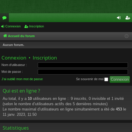
or
Connexion
Inscription
on
ns
u
ne
cri
Accueil du forum
m
xi
pti
Aucun forum.
s
on
on
Connexion
•
Inscription
Nom d’utilisateur :
Mot de passe :
J’ai oublié mon mot de passe
Se souvenir de moi
Qui est en ligne ?
Au total, il y a
10
utilisateurs en ligne :: 9 inscrits, 0 invisible et 1 invité
(selon le nombre d’utilisateurs actifs des 5 dernières minutes)
Le nombre maximal d’utilisateurs en ligne simultanément a été de
453
le
11 janv. 2023, 11:50
Statistiques