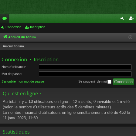
or
Connexion
Inscription
on
ns
u
ne
cri
Accueil du forum
m
xi
pti
Aucun forum.
s
on
on
Connexion
•
Inscription
Nom d’utilisateur :
Mot de passe :
J’ai oublié mon mot de passe
Se souvenir de moi
Qui est en ligne ?
Au total, il y a
13
utilisateurs en ligne :: 12 inscrits, 0 invisible et 1 invité
(selon le nombre d’utilisateurs actifs des 5 dernières minutes)
Le nombre maximal d’utilisateurs en ligne simultanément a été de
453
le
11 janv. 2023, 11:50
Statistiques