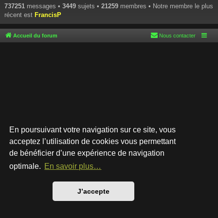
737251
messages •
3449
sujets •
21259
membres • Notre membre le plus
récent est
FrancisP
Accueil du forum
Nous contacter
En poursuivant votre navigation sur ce site, vous
acceptez l’utilisation de cookies vous permettant
de bénéficier d’une expérience de navigation
Développé par
phpBB
® Forum Software © phpBB Limited
Style par
Arty
- phpBB 3.3 par MrGaby
optimale.
En savoir plus…
Traduction française officielle
©
Qiaeru
Confidentialité
|
Conditions
J’accepte