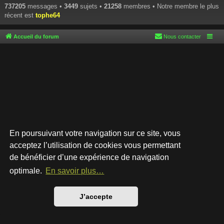
737205
messages •
3449
sujets •
21258
membres • Notre membre le plus
récent est
tophe64
Accueil du forum
Nous contacter
En poursuivant votre navigation sur ce site, vous
acceptez l’utilisation de cookies vous permettant
de bénéficier d’une expérience de navigation
Développé par
phpBB
® Forum Software © phpBB Limited
Style par
Arty
- phpBB 3.3 par MrGaby
optimale.
En savoir plus…
Traduction française officielle
©
Qiaeru
Confidentialité
|
Conditions
J’accepte