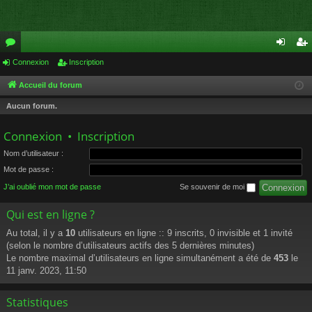
or
Connexion
Inscription
on
ns
u
ne
cri
Accueil du forum
m
xi
pti
Aucun forum.
s
on
on
Connexion
•
Inscription
Nom d’utilisateur :
Mot de passe :
J’ai oublié mon mot de passe
Se souvenir de moi
Qui est en ligne ?
Au total, il y a
10
utilisateurs en ligne :: 9 inscrits, 0 invisible et 1 invité
(selon le nombre d’utilisateurs actifs des 5 dernières minutes)
Le nombre maximal d’utilisateurs en ligne simultanément a été de
453
le
11 janv. 2023, 11:50
Statistiques