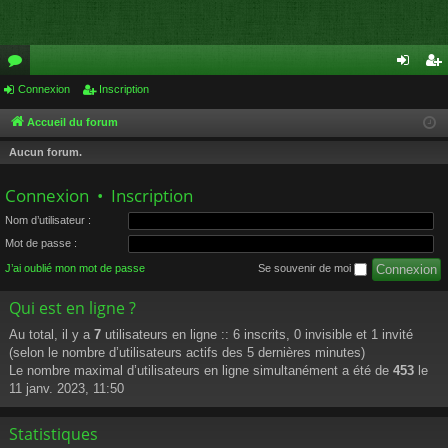
or
Connexion
Inscription
on
ns
u
ne
cri
Accueil du forum
m
xi
pti
Aucun forum.
s
on
on
Connexion
•
Inscription
Nom d’utilisateur :
Mot de passe :
J’ai oublié mon mot de passe
Se souvenir de moi
Qui est en ligne ?
Au total, il y a
7
utilisateurs en ligne :: 6 inscrits, 0 invisible et 1 invité
(selon le nombre d’utilisateurs actifs des 5 dernières minutes)
Le nombre maximal d’utilisateurs en ligne simultanément a été de
453
le
11 janv. 2023, 11:50
Statistiques