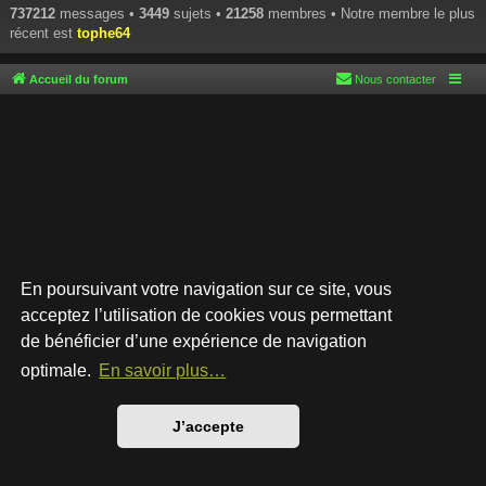
737212
messages •
3449
sujets •
21258
membres • Notre membre le plus
récent est
tophe64
Accueil du forum
Nous contacter
En poursuivant votre navigation sur ce site, vous
acceptez l’utilisation de cookies vous permettant
de bénéficier d’une expérience de navigation
Développé par
phpBB
® Forum Software © phpBB Limited
Style par
Arty
- phpBB 3.3 par MrGaby
optimale.
En savoir plus…
Traduction française officielle
©
Qiaeru
Confidentialité
|
Conditions
J’accepte