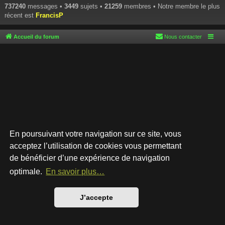
737240
messages •
3449
sujets •
21259
membres • Notre membre le plus
récent est
FrancisP
Accueil du forum
Nous contacter
En poursuivant votre navigation sur ce site, vous
acceptez l’utilisation de cookies vous permettant
de bénéficier d’une expérience de navigation
Développé par
phpBB
® Forum Software © phpBB Limited
Style par
Arty
- phpBB 3.3 par MrGaby
optimale.
En savoir plus…
Traduction française officielle
©
Qiaeru
Confidentialité
|
Conditions
J’accepte