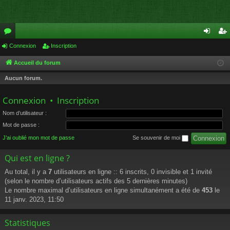
or
Connexion
Inscription
on
ns
u
ne
cri
Accueil du forum
m
xi
pti
Aucun forum.
s
on
on
Connexion
•
Inscription
Nom d’utilisateur :
Mot de passe :
J’ai oublié mon mot de passe
Se souvenir de moi
Qui est en ligne ?
Au total, il y a
7
utilisateurs en ligne :: 6 inscrits, 0 invisible et 1 invité
(selon le nombre d’utilisateurs actifs des 5 dernières minutes)
Le nombre maximal d’utilisateurs en ligne simultanément a été de
453
le
11 janv. 2023, 11:50
Statistiques