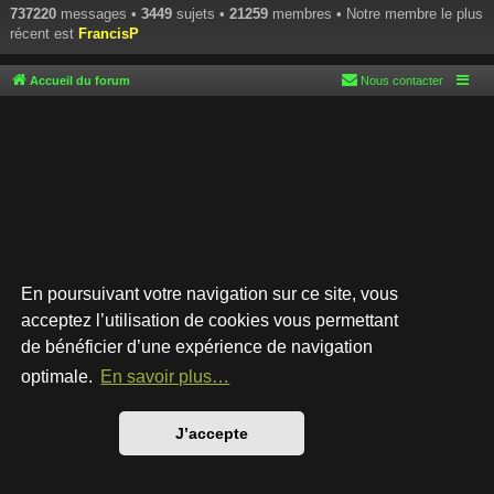
737220
messages •
3449
sujets •
21259
membres • Notre membre le plus
récent est
FrancisP
Accueil du forum
Nous contacter
En poursuivant votre navigation sur ce site, vous
acceptez l’utilisation de cookies vous permettant
de bénéficier d’une expérience de navigation
Développé par
phpBB
® Forum Software © phpBB Limited
Style par
Arty
- phpBB 3.3 par MrGaby
optimale.
En savoir plus…
Traduction française officielle
©
Qiaeru
Confidentialité
|
Conditions
J’accepte