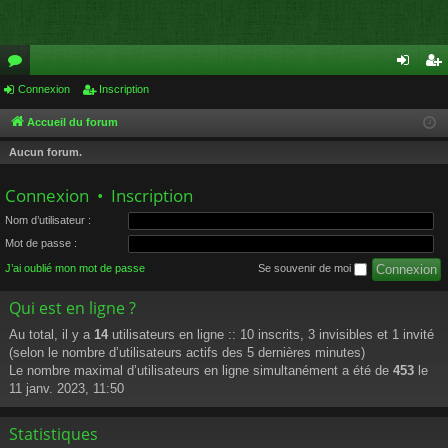
or
Connexion
Inscription
on
ns
u
ne
cri
Accueil du forum
m
xi
pti
Aucun forum.
s
on
on
Connexion
•
Inscription
Nom d’utilisateur :
Mot de passe :
J’ai oublié mon mot de passe
Se souvenir de moi
Qui est en ligne ?
Au total, il y a
14
utilisateurs en ligne :: 10 inscrits, 3 invisibles et 1 invité
(selon le nombre d’utilisateurs actifs des 5 dernières minutes)
Le nombre maximal d’utilisateurs en ligne simultanément a été de
453
le
11 janv. 2023, 11:50
Statistiques