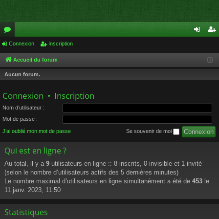
or
Connexion
Inscription
on
ns
u
ne
cri
Accueil du forum
m
xi
pti
Aucun forum.
s
on
on
Connexion
•
Inscription
Nom d’utilisateur :
Mot de passe :
J’ai oublié mon mot de passe
Se souvenir de moi
Qui est en ligne ?
Au total, il y a
9
utilisateurs en ligne :: 8 inscrits, 0 invisible et 1 invité
(selon le nombre d’utilisateurs actifs des 5 dernières minutes)
Le nombre maximal d’utilisateurs en ligne simultanément a été de
453
le
11 janv. 2023, 11:50
Statistiques