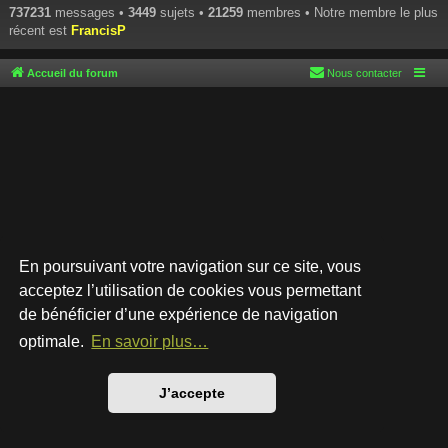
737231
messages •
3449
sujets •
21259
membres • Notre membre le plus
récent est
FrancisP
Accueil du forum
Nous contacter
En poursuivant votre navigation sur ce site, vous
acceptez l’utilisation de cookies vous permettant
de bénéficier d’une expérience de navigation
Développé par
phpBB
® Forum Software © phpBB Limited
Style par
Arty
- phpBB 3.3 par MrGaby
optimale.
En savoir plus…
Traduction française officielle
©
Qiaeru
Confidentialité
|
Conditions
J’accepte