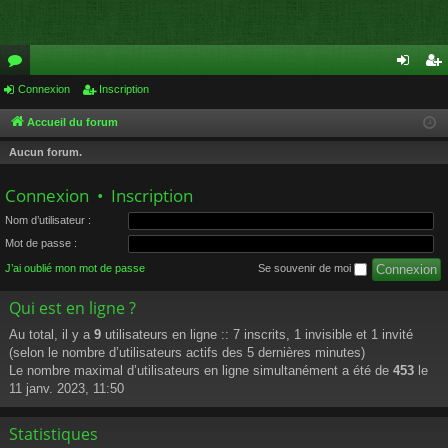
or
Connexion
Inscription
on
ns
u
ne
cri
Accueil du forum
m
xi
pti
Aucun forum.
s
on
on
Connexion
•
Inscription
Nom d’utilisateur :
Mot de passe :
J’ai oublié mon mot de passe
Se souvenir de moi
Qui est en ligne ?
Au total, il y a
9
utilisateurs en ligne :: 7 inscrits, 1 invisible et 1 invité
(selon le nombre d’utilisateurs actifs des 5 dernières minutes)
Le nombre maximal d’utilisateurs en ligne simultanément a été de
453
le
11 janv. 2023, 11:50
Statistiques