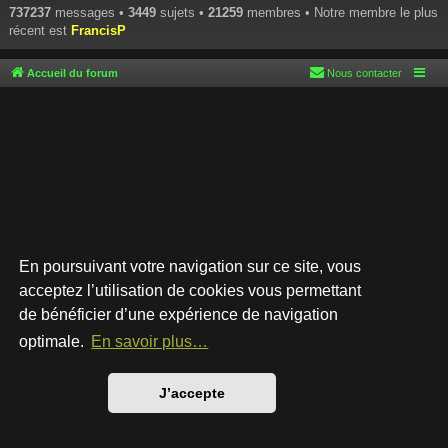
737237
messages •
3449
sujets •
21259
membres • Notre membre le plus
récent est
FrancisP
Accueil du forum
Nous contacter
En poursuivant votre navigation sur ce site, vous
acceptez l’utilisation de cookies vous permettant
de bénéficier d’une expérience de navigation
Développé par
phpBB
® Forum Software © phpBB Limited
Style par
Arty
- phpBB 3.3 par MrGaby
optimale.
En savoir plus…
Traduction française officielle
©
Qiaeru
Confidentialité
|
Conditions
J’accepte