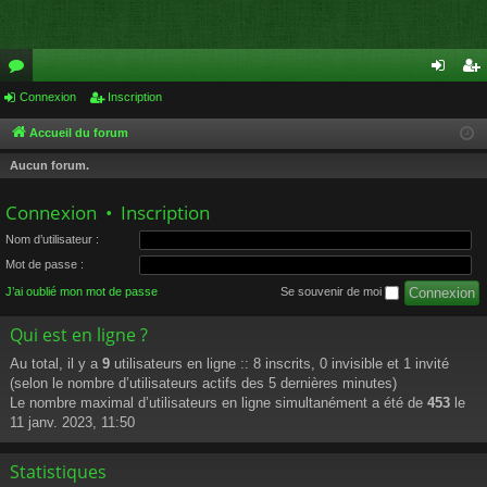
or
Connexion
Inscription
on
ns
u
ne
cri
Accueil du forum
m
xi
pti
Aucun forum.
s
on
on
Connexion
•
Inscription
Nom d’utilisateur :
Mot de passe :
J’ai oublié mon mot de passe
Se souvenir de moi
Qui est en ligne ?
Au total, il y a
9
utilisateurs en ligne :: 8 inscrits, 0 invisible et 1 invité
(selon le nombre d’utilisateurs actifs des 5 dernières minutes)
Le nombre maximal d’utilisateurs en ligne simultanément a été de
453
le
11 janv. 2023, 11:50
Statistiques