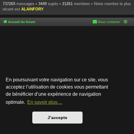
737265
messages •
3449
sujets •
21261
membres • Notre membre le plus
récent est
ALAINFORY
Accueil du forum
Nous contacter
En poursuivant votre navigation sur ce site, vous
acceptez l’utilisation de cookies vous permettant
de bénéficier d’une expérience de navigation
Développé par
phpBB
® Forum Software © phpBB Limited
Style par
Arty
- phpBB 3.3 par MrGaby
optimale.
En savoir plus…
Traduction française officielle
©
Qiaeru
Confidentialité
|
Conditions
J’accepte