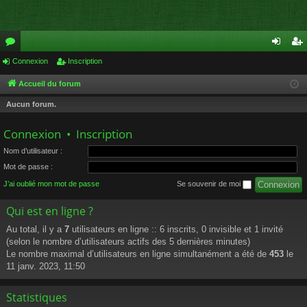
or
Connexion
Inscription
on
ns
u
ne
cri
Accueil du forum
m
xi
pti
Aucun forum.
s
on
on
Connexion
•
Inscription
Nom d’utilisateur :
Mot de passe :
J’ai oublié mon mot de passe
Se souvenir de moi
Qui est en ligne ?
Au total, il y a
7
utilisateurs en ligne :: 6 inscrits, 0 invisible et 1 invité
(selon le nombre d’utilisateurs actifs des 5 dernières minutes)
Le nombre maximal d’utilisateurs en ligne simultanément a été de
453
le
11 janv. 2023, 11:50
Statistiques