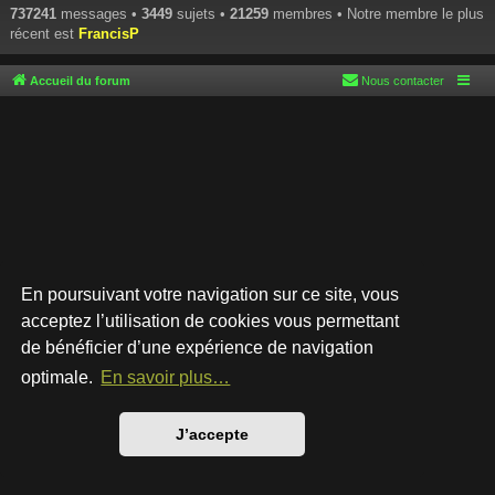
737241
messages •
3449
sujets •
21259
membres • Notre membre le plus
récent est
FrancisP
Accueil du forum
Nous contacter
En poursuivant votre navigation sur ce site, vous
acceptez l’utilisation de cookies vous permettant
de bénéficier d’une expérience de navigation
Développé par
phpBB
® Forum Software © phpBB Limited
Style par
Arty
- phpBB 3.3 par MrGaby
optimale.
En savoir plus…
Traduction française officielle
©
Qiaeru
Confidentialité
|
Conditions
J’accepte