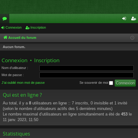
or
Connexion
Inscription
on
ns
u
ne
cri
Accueil du forum
m
xi
pti
Aucun forum.
s
on
on
Connexion
•
Inscription
Nom d’utilisateur :
Mot de passe :
J’ai oublié mon mot de passe
Se souvenir de moi
Qui est en ligne ?
Au total, il y a
8
utilisateurs en ligne :: 7 inscrits, 0 invisible et 1 invité
(selon le nombre d’utilisateurs actifs des 5 dernières minutes)
Le nombre maximal d’utilisateurs en ligne simultanément a été de
453
le
11 janv. 2023, 11:50
Statistiques