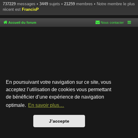
737229
messages •
3449
sujets •
21259
membres • Notre membre le plus
récent est
FrancisP
Accueil du forum
Nous contacter
En poursuivant votre navigation sur ce site, vous
acceptez l’utilisation de cookies vous permettant
de bénéficier d’une expérience de navigation
Développé par
phpBB
® Forum Software © phpBB Limited
Style par
Arty
- phpBB 3.3 par MrGaby
optimale.
En savoir plus…
Traduction française officielle
©
Qiaeru
Confidentialité
|
Conditions
J’accepte