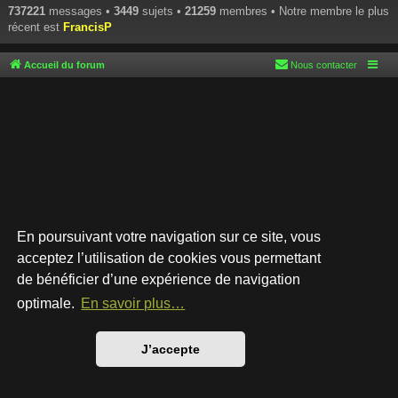
737221
messages •
3449
sujets •
21259
membres • Notre membre le plus
récent est
FrancisP
Accueil du forum
Nous contacter
En poursuivant votre navigation sur ce site, vous
acceptez l’utilisation de cookies vous permettant
de bénéficier d’une expérience de navigation
Développé par
phpBB
® Forum Software © phpBB Limited
Style par
Arty
- phpBB 3.3 par MrGaby
optimale.
En savoir plus…
Traduction française officielle
©
Qiaeru
Confidentialité
|
Conditions
J’accepte