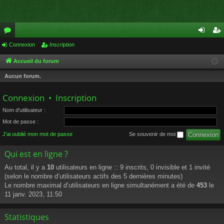
or
Connexion
Inscription
on
ns
u
ne
cri
Accueil du forum
m
xi
pti
Aucun forum.
s
on
on
Connexion
•
Inscription
Nom d’utilisateur :
Mot de passe :
J’ai oublié mon mot de passe
Se souvenir de moi
Qui est en ligne ?
Au total, il y a
10
utilisateurs en ligne :: 9 inscrits, 0 invisible et 1 invité
(selon le nombre d’utilisateurs actifs des 5 dernières minutes)
Le nombre maximal d’utilisateurs en ligne simultanément a été de
453
le
11 janv. 2023, 11:50
Statistiques