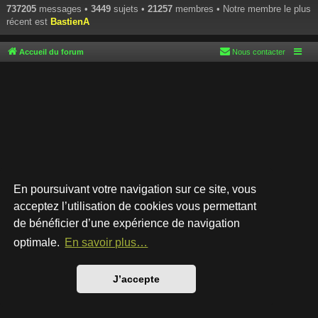
737205
messages •
3449
sujets •
21257
membres • Notre membre le plus
récent est
BastienA
Accueil du forum
Nous contacter
En poursuivant votre navigation sur ce site, vous
acceptez l’utilisation de cookies vous permettant
de bénéficier d’une expérience de navigation
Développé par
phpBB
® Forum Software © phpBB Limited
Style par
Arty
- phpBB 3.3 par MrGaby
optimale.
En savoir plus…
Traduction française officielle
©
Qiaeru
Confidentialité
|
Conditions
J’accepte