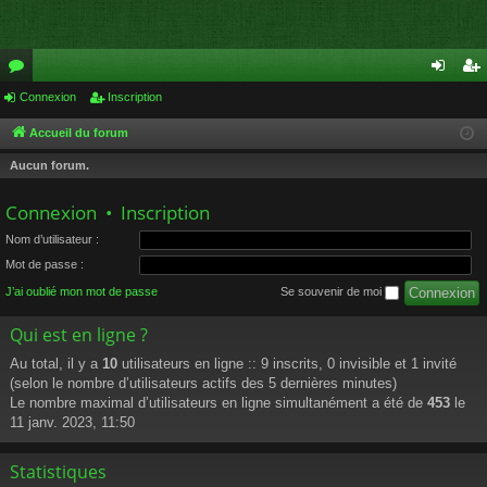
or
Connexion
Inscription
on
ns
u
ne
cri
Accueil du forum
m
xi
pti
Aucun forum.
s
on
on
Connexion
•
Inscription
Nom d’utilisateur :
Mot de passe :
J’ai oublié mon mot de passe
Se souvenir de moi
Qui est en ligne ?
Au total, il y a
10
utilisateurs en ligne :: 9 inscrits, 0 invisible et 1 invité
(selon le nombre d’utilisateurs actifs des 5 dernières minutes)
Le nombre maximal d’utilisateurs en ligne simultanément a été de
453
le
11 janv. 2023, 11:50
Statistiques