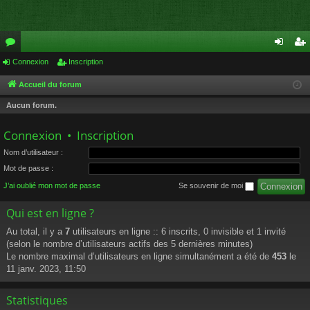
or
Connexion
Inscription
on
ns
u
ne
cri
Accueil du forum
m
xi
pti
Aucun forum.
s
on
on
Connexion
•
Inscription
Nom d’utilisateur :
Mot de passe :
J’ai oublié mon mot de passe
Se souvenir de moi
Qui est en ligne ?
Au total, il y a
7
utilisateurs en ligne :: 6 inscrits, 0 invisible et 1 invité
(selon le nombre d’utilisateurs actifs des 5 dernières minutes)
Le nombre maximal d’utilisateurs en ligne simultanément a été de
453
le
11 janv. 2023, 11:50
Statistiques