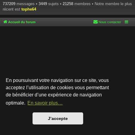
737209
messages •
3449
sujets •
21258
membres • Notre membre le plus
récent est
tophe64
Accueil du forum
Nous contacter
En poursuivant votre navigation sur ce site, vous
acceptez l’utilisation de cookies vous permettant
de bénéficier d’une expérience de navigation
Développé par
phpBB
® Forum Software © phpBB Limited
Style par
Arty
- phpBB 3.3 par MrGaby
optimale.
En savoir plus…
Traduction française officielle
©
Qiaeru
Confidentialité
|
Conditions
J’accepte