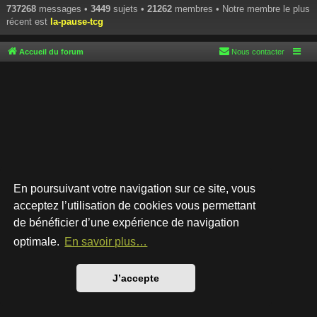
737268
messages •
3449
sujets •
21262
membres • Notre membre le plus
récent est
la-pause-tcg
Accueil du forum
Nous contacter
En poursuivant votre navigation sur ce site, vous
acceptez l’utilisation de cookies vous permettant
de bénéficier d’une expérience de navigation
Développé par
phpBB
® Forum Software © phpBB Limited
Style par
Arty
- phpBB 3.3 par MrGaby
optimale.
En savoir plus…
Traduction française officielle
©
Qiaeru
Confidentialité
|
Conditions
J’accepte