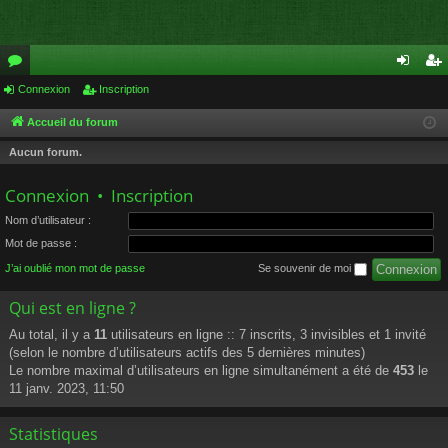
or
Connexion
Inscription
on
ns
u
ne
cri
Accueil du forum
m
xi
pti
Aucun forum.
s
on
on
Connexion
•
Inscription
Nom d’utilisateur :
Mot de passe :
J’ai oublié mon mot de passe
Se souvenir de moi
Qui est en ligne ?
Au total, il y a
11
utilisateurs en ligne :: 7 inscrits, 3 invisibles et 1 invité
(selon le nombre d’utilisateurs actifs des 5 dernières minutes)
Le nombre maximal d’utilisateurs en ligne simultanément a été de
453
le
11 janv. 2023, 11:50
Statistiques