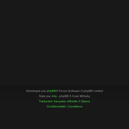
Développé par
phpBB
® Forum Software © phpBB Limited
Style par
Arty
- phpBB 3.3 par MrGaby
Traduction française officielle
©
Qiaeru
Confidentialité
|
Conditions