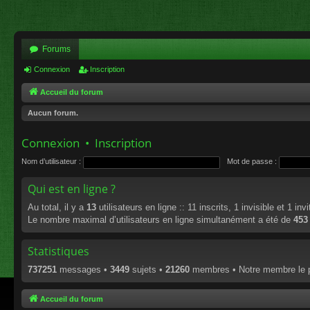
Forums
Connexion
Inscription
Accueil du forum
Aucun forum.
Connexion
•
Inscription
Nom d’utilisateur :
Mot de passe :
Qui est en ligne ?
Au total, il y a
13
utilisateurs en ligne :: 11 inscrits, 1 invisible et 1 i
Le nombre maximal d’utilisateurs en ligne simultanément a été de
453
Statistiques
737251
messages •
3449
sujets •
21260
membres • Notre membre le p
Accueil du forum