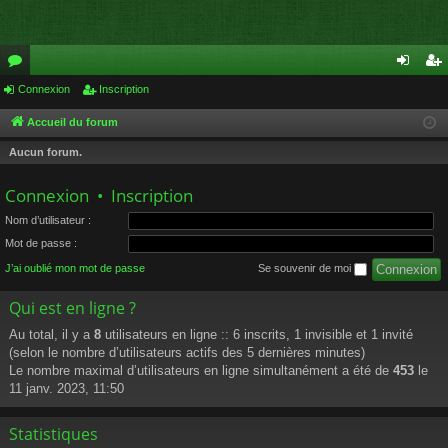
or
Connexion
Inscription
on
ns
u
ne
cri
Accueil du forum
m
xi
pti
Aucun forum.
s
on
on
Connexion
•
Inscription
Nom d’utilisateur :
Mot de passe :
J’ai oublié mon mot de passe
Se souvenir de moi
Qui est en ligne ?
Au total, il y a
8
utilisateurs en ligne :: 6 inscrits, 1 invisible et 1 invité
(selon le nombre d’utilisateurs actifs des 5 dernières minutes)
Le nombre maximal d’utilisateurs en ligne simultanément a été de
453
le
11 janv. 2023, 11:50
Statistiques