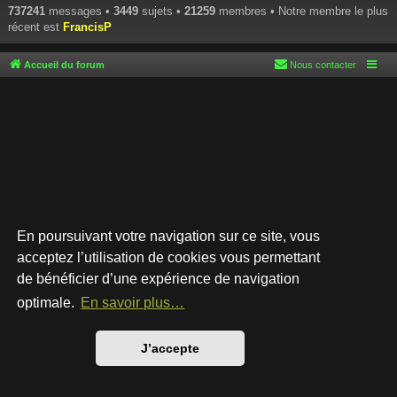
737241
messages •
3449
sujets •
21259
membres • Notre membre le plus
récent est
FrancisP
Accueil du forum
Nous contacter
En poursuivant votre navigation sur ce site, vous
acceptez l’utilisation de cookies vous permettant
de bénéficier d’une expérience de navigation
Développé par
phpBB
® Forum Software © phpBB Limited
Style par
Arty
- phpBB 3.3 par MrGaby
optimale.
En savoir plus…
Traduction française officielle
©
Qiaeru
Confidentialité
|
Conditions
J’accepte