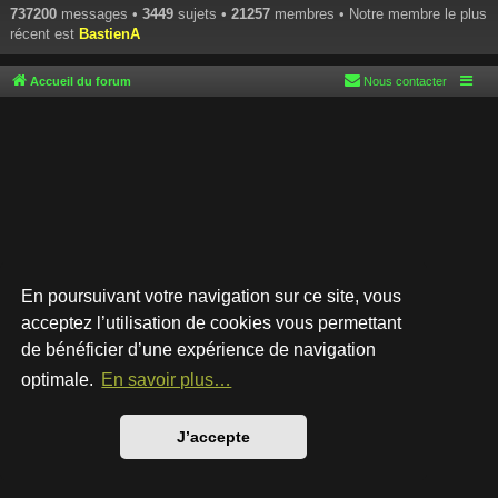
737200
messages •
3449
sujets •
21257
membres • Notre membre le plus
récent est
BastienA
Accueil du forum
Nous contacter
En poursuivant votre navigation sur ce site, vous
acceptez l’utilisation de cookies vous permettant
de bénéficier d’une expérience de navigation
Développé par
phpBB
® Forum Software © phpBB Limited
Style par
Arty
- phpBB 3.3 par MrGaby
optimale.
En savoir plus…
Traduction française officielle
©
Qiaeru
Confidentialité
|
Conditions
J’accepte