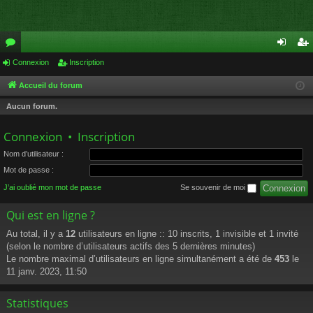
or
Connexion
Inscription
on
ns
u
ne
cri
Accueil du forum
m
xi
pti
Aucun forum.
s
on
on
Connexion
•
Inscription
Nom d’utilisateur :
Mot de passe :
J’ai oublié mon mot de passe
Se souvenir de moi
Qui est en ligne ?
Au total, il y a
12
utilisateurs en ligne :: 10 inscrits, 1 invisible et 1 invité
(selon le nombre d’utilisateurs actifs des 5 dernières minutes)
Le nombre maximal d’utilisateurs en ligne simultanément a été de
453
le
11 janv. 2023, 11:50
Statistiques