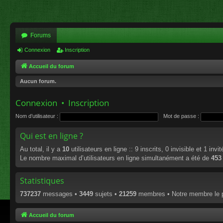
Forums
Connexion
Inscription
Accueil du forum
Aucun forum.
Connexion
•
Inscription
Nom d’utilisateur :
Mot de passe :
Qui est en ligne ?
Au total, il y a
10
utilisateurs en ligne :: 9 inscrits, 0 invisible et 1 inv
Le nombre maximal d’utilisateurs en ligne simultanément a été de
453
Statistiques
737237
messages •
3449
sujets •
21259
membres • Notre membre le p
Accueil du forum