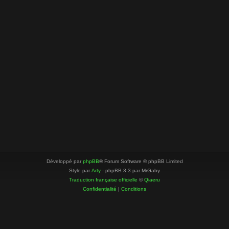
Développé par
phpBB
® Forum Software © phpBB Limited
Style par
Arty
- phpBB 3.3 par MrGaby
Traduction française officielle
©
Qiaeru
Confidentialité
|
Conditions