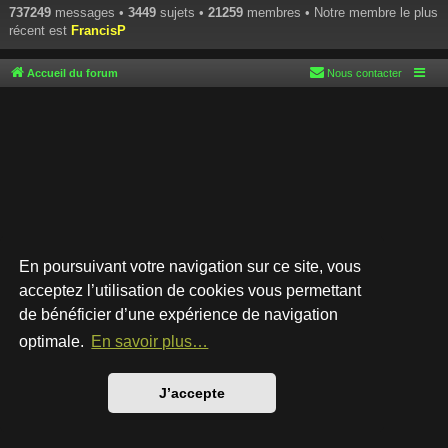
737249
messages •
3449
sujets •
21259
membres • Notre membre le plus
récent est
FrancisP
Accueil du forum
Nous contacter
En poursuivant votre navigation sur ce site, vous
acceptez l’utilisation de cookies vous permettant
de bénéficier d’une expérience de navigation
Développé par
phpBB
® Forum Software © phpBB Limited
Style par
Arty
- phpBB 3.3 par MrGaby
optimale.
En savoir plus…
Traduction française officielle
©
Qiaeru
Confidentialité
|
Conditions
J’accepte