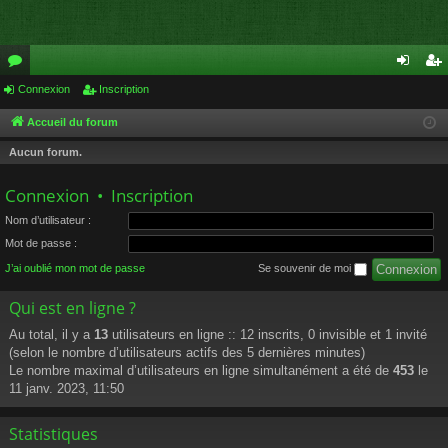
or
Connexion
Inscription
on
ns
u
ne
cri
Accueil du forum
m
xi
pti
Aucun forum.
s
on
on
Connexion
•
Inscription
Nom d’utilisateur :
Mot de passe :
J’ai oublié mon mot de passe
Se souvenir de moi
Qui est en ligne ?
Au total, il y a
13
utilisateurs en ligne :: 12 inscrits, 0 invisible et 1 invité
(selon le nombre d’utilisateurs actifs des 5 dernières minutes)
Le nombre maximal d’utilisateurs en ligne simultanément a été de
453
le
11 janv. 2023, 11:50
Statistiques