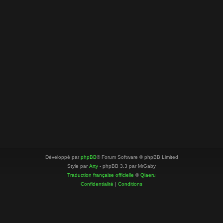
Développé par
phpBB
® Forum Software © phpBB Limited
Style par
Arty
- phpBB 3.3 par MrGaby
Traduction française officielle
©
Qiaeru
Confidentialité
|
Conditions