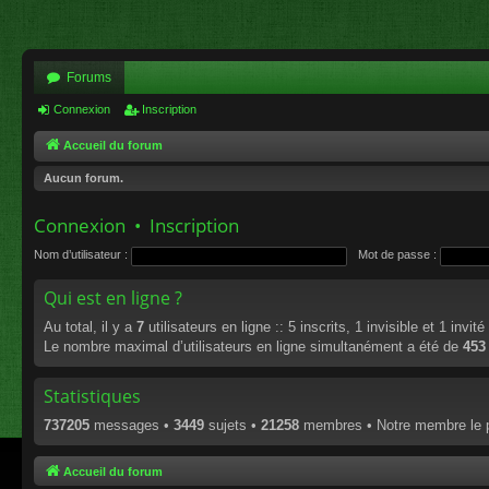
Forums
Connexion
Inscription
Accueil du forum
Aucun forum.
Connexion
•
Inscription
Nom d’utilisateur :
Mot de passe :
Qui est en ligne ?
Au total, il y a
7
utilisateurs en ligne :: 5 inscrits, 1 invisible et 1 invi
Le nombre maximal d’utilisateurs en ligne simultanément a été de
453
Statistiques
737205
messages •
3449
sujets •
21258
membres • Notre membre le p
Accueil du forum