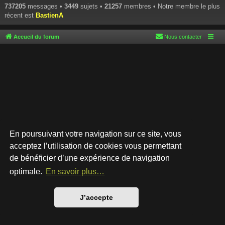
737205
messages •
3449
sujets •
21257
membres • Notre membre le plus
récent est
BastienA
Accueil du forum
Nous contacter
En poursuivant votre navigation sur ce site, vous
acceptez l’utilisation de cookies vous permettant
de bénéficier d’une expérience de navigation
Développé par
phpBB
® Forum Software © phpBB Limited
Style par
Arty
- phpBB 3.3 par MrGaby
optimale.
En savoir plus…
Traduction française officielle
©
Qiaeru
Confidentialité
|
Conditions
J’accepte