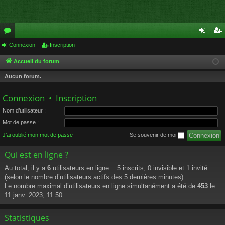
or
Connexion
Inscription
on
ns
u
ne
cri
Accueil du forum
m
xi
pti
Aucun forum.
s
on
on
Connexion
•
Inscription
Nom d’utilisateur :
Mot de passe :
J’ai oublié mon mot de passe
Se souvenir de moi
Qui est en ligne ?
Au total, il y a
6
utilisateurs en ligne :: 5 inscrits, 0 invisible et 1 invité
(selon le nombre d’utilisateurs actifs des 5 dernières minutes)
Le nombre maximal d’utilisateurs en ligne simultanément a été de
453
le
11 janv. 2023, 11:50
Statistiques