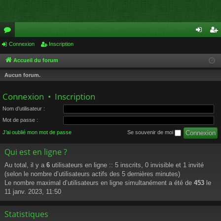
or
Connexion
Inscription
on
ns
u
ne
cri
Accueil du forum
m
xi
pti
Aucun forum.
s
on
on
Connexion
•
Inscription
Nom d’utilisateur :
Mot de passe :
J’ai oublié mon mot de passe
Se souvenir de moi
Qui est en ligne ?
Au total, il y a
6
utilisateurs en ligne :: 5 inscrits, 0 invisible et 1 invité
(selon le nombre d’utilisateurs actifs des 5 dernières minutes)
Le nombre maximal d’utilisateurs en ligne simultanément a été de
453
le
11 janv. 2023, 11:50
Statistiques