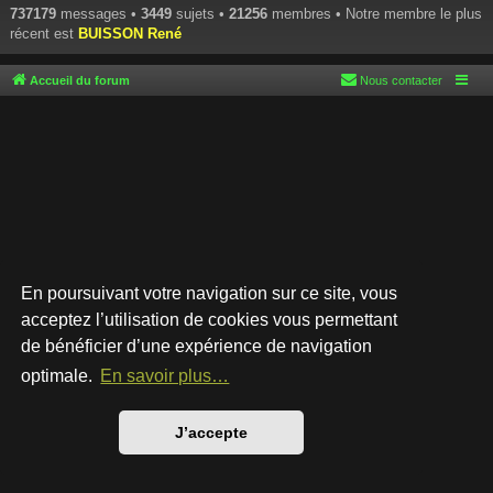
737179
messages •
3449
sujets •
21256
membres • Notre membre le plus
récent est
BUISSON René
Accueil du forum
Nous contacter
En poursuivant votre navigation sur ce site, vous
acceptez l’utilisation de cookies vous permettant
de bénéficier d’une expérience de navigation
Développé par
phpBB
® Forum Software © phpBB Limited
Style par
Arty
- phpBB 3.3 par MrGaby
optimale.
En savoir plus…
Traduction française officielle
©
Qiaeru
Confidentialité
|
Conditions
J’accepte