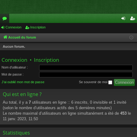
or
Connexion
Inscription
on
ns
u
ne
cri
Accueil du forum
m
xi
pti
Aucun forum.
s
on
on
Connexion
•
Inscription
Nom d’utilisateur :
Mot de passe :
J’ai oublié mon mot de passe
Se souvenir de moi
Qui est en ligne ?
Au total, il y a
7
utilisateurs en ligne :: 6 inscrits, 0 invisible et 1 invité
(selon le nombre d’utilisateurs actifs des 5 dernières minutes)
Le nombre maximal d’utilisateurs en ligne simultanément a été de
453
le
11 janv. 2023, 11:50
Statistiques