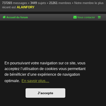
737265
messages •
3449
sujets •
21261
membres • Notre membre le plus
récent est
ALAINFORY
Accueil du forum
Nous contacter
En poursuivant votre navigation sur ce site, vous
acceptez l’utilisation de cookies vous permettant
de bénéficier d’une expérience de navigation
Développé par
phpBB
® Forum Software © phpBB Limited
Style par
Arty
- phpBB 3.3 par MrGaby
optimale.
En savoir plus…
Traduction française officielle
©
Qiaeru
Confidentialité
|
Conditions
J’accepte