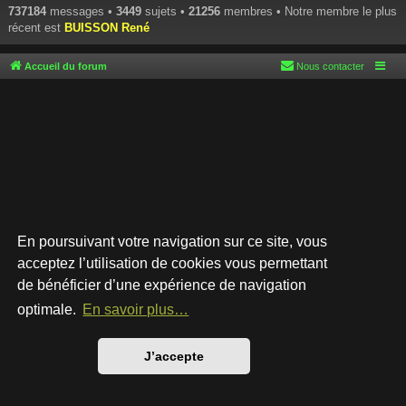
737184
messages •
3449
sujets •
21256
membres • Notre membre le plus
récent est
BUISSON René
Accueil du forum
Nous contacter
En poursuivant votre navigation sur ce site, vous
acceptez l’utilisation de cookies vous permettant
de bénéficier d’une expérience de navigation
Développé par
phpBB
® Forum Software © phpBB Limited
Style par
Arty
- phpBB 3.3 par MrGaby
optimale.
En savoir plus…
Traduction française officielle
©
Qiaeru
Confidentialité
|
Conditions
J’accepte