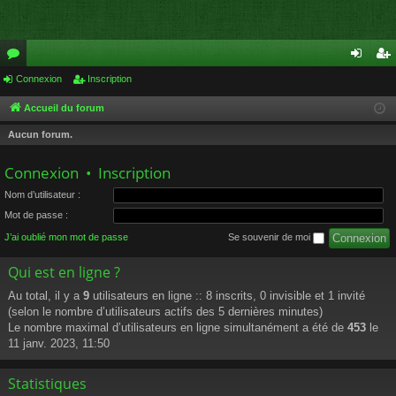
or
Connexion
Inscription
on
ns
u
ne
cri
Accueil du forum
m
xi
pti
Aucun forum.
s
on
on
Connexion
•
Inscription
Nom d’utilisateur :
Mot de passe :
J’ai oublié mon mot de passe
Se souvenir de moi
Qui est en ligne ?
Au total, il y a
9
utilisateurs en ligne :: 8 inscrits, 0 invisible et 1 invité
(selon le nombre d’utilisateurs actifs des 5 dernières minutes)
Le nombre maximal d’utilisateurs en ligne simultanément a été de
453
le
11 janv. 2023, 11:50
Statistiques