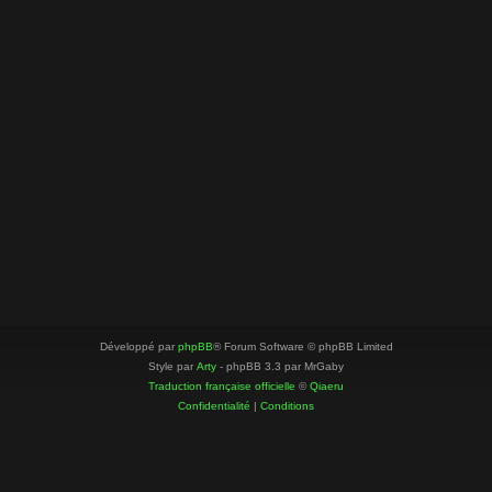
Développé par
phpBB
® Forum Software © phpBB Limited
Style par
Arty
- phpBB 3.3 par MrGaby
Traduction française officielle
©
Qiaeru
Confidentialité
|
Conditions