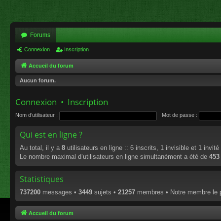
Forums
Connexion
Inscription
Accueil du forum
Aucun forum.
Connexion
•
Inscription
Nom d’utilisateur :
Mot de passe :
Qui est en ligne ?
Au total, il y a
8
utilisateurs en ligne :: 6 inscrits, 1 invisible et 1 invi
Le nombre maximal d’utilisateurs en ligne simultanément a été de
453
Statistiques
737200
messages •
3449
sujets •
21257
membres • Notre membre le p
Accueil du forum