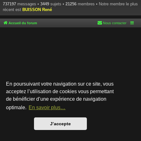
737197
messages •
3449
sujets •
21256
membres • Notre membre le plus
récent est
BUISSON René
Accueil du forum
Nous contacter
En poursuivant votre navigation sur ce site, vous
acceptez l’utilisation de cookies vous permettant
de bénéficier d’une expérience de navigation
Développé par
phpBB
® Forum Software © phpBB Limited
Style par
Arty
- phpBB 3.3 par MrGaby
optimale.
En savoir plus…
Traduction française officielle
©
Qiaeru
Confidentialité
|
Conditions
J’accepte