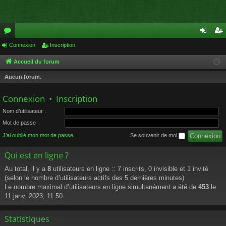
or
Connexion
Inscription
on
ns
u
ne
cri
Accueil du forum
m
xi
pti
Aucun forum.
s
on
on
Connexion
•
Inscription
Nom d’utilisateur :
Mot de passe :
J’ai oublié mon mot de passe
Se souvenir de moi
Qui est en ligne ?
Au total, il y a
8
utilisateurs en ligne :: 7 inscrits, 0 invisible et 1 invité
(selon le nombre d’utilisateurs actifs des 5 dernières minutes)
Le nombre maximal d’utilisateurs en ligne simultanément a été de
453
le
11 janv. 2023, 11:50
Statistiques