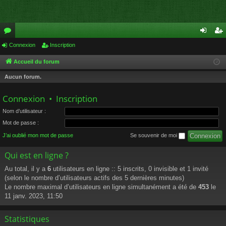
or
Connexion
Inscription
on
ns
u
ne
cri
Accueil du forum
m
xi
pti
Aucun forum.
s
on
on
Connexion
•
Inscription
Nom d’utilisateur :
Mot de passe :
J’ai oublié mon mot de passe
Se souvenir de moi
Qui est en ligne ?
Au total, il y a
6
utilisateurs en ligne :: 5 inscrits, 0 invisible et 1 invité
(selon le nombre d’utilisateurs actifs des 5 dernières minutes)
Le nombre maximal d’utilisateurs en ligne simultanément a été de
453
le
11 janv. 2023, 11:50
Statistiques