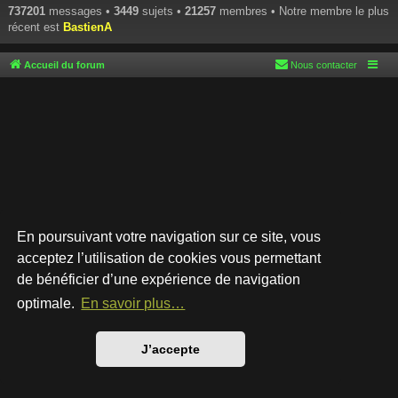
737201
messages •
3449
sujets •
21257
membres • Notre membre le plus
récent est
BastienA
Accueil du forum
Nous contacter
En poursuivant votre navigation sur ce site, vous
acceptez l’utilisation de cookies vous permettant
de bénéficier d’une expérience de navigation
Développé par
phpBB
® Forum Software © phpBB Limited
Style par
Arty
- phpBB 3.3 par MrGaby
optimale.
En savoir plus…
Traduction française officielle
©
Qiaeru
Confidentialité
|
Conditions
J’accepte