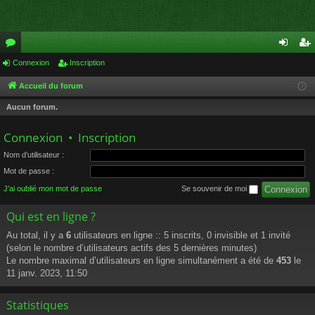
or
Connexion
Inscription
on
ns
u
ne
cri
Accueil du forum
m
xi
pti
Aucun forum.
s
on
on
Connexion
•
Inscription
Nom d’utilisateur :
Mot de passe :
J’ai oublié mon mot de passe
Se souvenir de moi
Qui est en ligne ?
Au total, il y a
6
utilisateurs en ligne :: 5 inscrits, 0 invisible et 1 invité
(selon le nombre d’utilisateurs actifs des 5 dernières minutes)
Le nombre maximal d’utilisateurs en ligne simultanément a été de
453
le
11 janv. 2023, 11:50
Statistiques