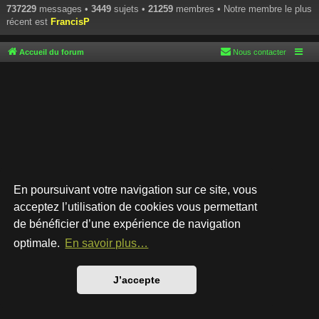
737229
messages •
3449
sujets •
21259
membres • Notre membre le plus
récent est
FrancisP
Accueil du forum
Nous contacter
En poursuivant votre navigation sur ce site, vous
acceptez l’utilisation de cookies vous permettant
de bénéficier d’une expérience de navigation
Développé par
phpBB
® Forum Software © phpBB Limited
Style par
Arty
- phpBB 3.3 par MrGaby
optimale.
En savoir plus…
Traduction française officielle
©
Qiaeru
Confidentialité
|
Conditions
J’accepte