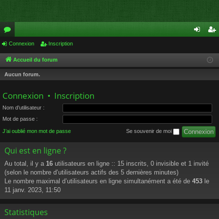
or
Connexion
Inscription
on
ns
u
ne
cri
Accueil du forum
m
xi
pti
Aucun forum.
s
on
on
Connexion
•
Inscription
Nom d’utilisateur :
Mot de passe :
J’ai oublié mon mot de passe
Se souvenir de moi
Qui est en ligne ?
Au total, il y a
16
utilisateurs en ligne :: 15 inscrits, 0 invisible et 1 invité
(selon le nombre d’utilisateurs actifs des 5 dernières minutes)
Le nombre maximal d’utilisateurs en ligne simultanément a été de
453
le
11 janv. 2023, 11:50
Statistiques