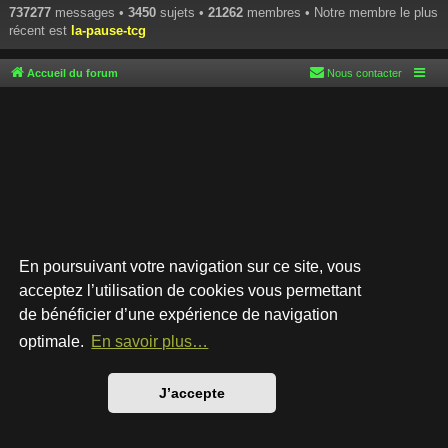
737277
messages •
3450
sujets •
21262
membres • Notre membre le plus
récent est
la-pause-tcg
Accueil du forum
Nous contacter
En poursuivant votre navigation sur ce site, vous
acceptez l’utilisation de cookies vous permettant
de bénéficier d’une expérience de navigation
Développé par
phpBB
® Forum Software © phpBB Limited
Style par
Arty
- phpBB 3.3 par MrGaby
optimale.
En savoir plus…
Traduction française officielle
©
Qiaeru
Confidentialité
|
Conditions
J’accepte