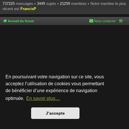
737225
messages •
3449
sujets •
21259
membres • Notre membre le plus
récent est
FrancisP
Accueil du forum
Nous contacter
En poursuivant votre navigation sur ce site, vous
acceptez l’utilisation de cookies vous permettant
de bénéficier d’une expérience de navigation
Développé par
phpBB
® Forum Software © phpBB Limited
Style par
Arty
- phpBB 3.3 par MrGaby
optimale.
En savoir plus…
Traduction française officielle
©
Qiaeru
Confidentialité
|
Conditions
J’accepte