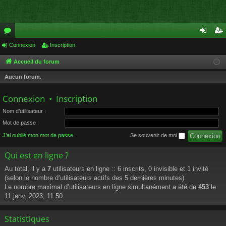
or
Connexion
Inscription
on
ns
u
ne
cri
Accueil du forum
m
xi
pti
Aucun forum.
s
on
on
Connexion
•
Inscription
Nom d’utilisateur :
Mot de passe :
J’ai oublié mon mot de passe
Se souvenir de moi
Qui est en ligne ?
Au total, il y a
7
utilisateurs en ligne :: 6 inscrits, 0 invisible et 1 invité
(selon le nombre d’utilisateurs actifs des 5 dernières minutes)
Le nombre maximal d’utilisateurs en ligne simultanément a été de
453
le
11 janv. 2023, 11:50
Statistiques