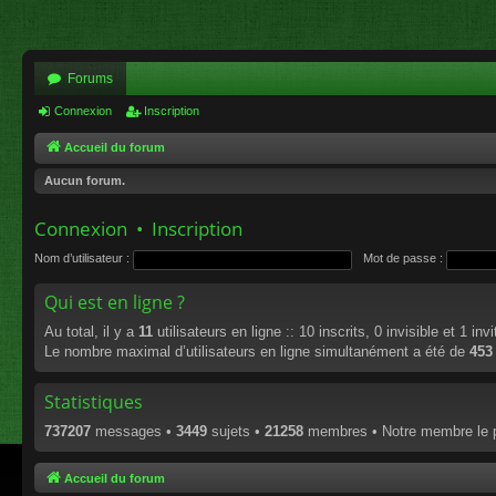
Forums
Connexion
Inscription
Accueil du forum
Aucun forum.
Connexion
•
Inscription
Nom d’utilisateur :
Mot de passe :
Qui est en ligne ?
Au total, il y a
11
utilisateurs en ligne :: 10 inscrits, 0 invisible et 1 in
Le nombre maximal d’utilisateurs en ligne simultanément a été de
453
Statistiques
737207
messages •
3449
sujets •
21258
membres • Notre membre le p
Accueil du forum