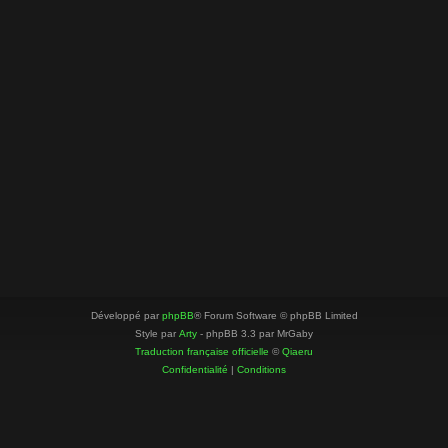
Développé par
phpBB
® Forum Software © phpBB Limited
Style par
Arty
- phpBB 3.3 par MrGaby
Traduction française officielle
©
Qiaeru
Confidentialité
|
Conditions