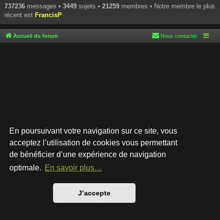
737236
messages •
3449
sujets •
21259
membres • Notre membre le plus
récent est
FrancisP
Accueil du forum
Nous contacter
En poursuivant votre navigation sur ce site, vous
acceptez l’utilisation de cookies vous permettant
de bénéficier d’une expérience de navigation
Développé par
phpBB
® Forum Software © phpBB Limited
Style par
Arty
- phpBB 3.3 par MrGaby
optimale.
En savoir plus…
Traduction française officielle
©
Qiaeru
Confidentialité
|
Conditions
J’accepte