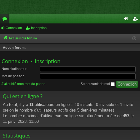
or
Connexion
Inscription
on
ns
u
ne
cri
Accueil du forum
m
xi
pti
Aucun forum.
s
on
on
Connexion
•
Inscription
Nom d’utilisateur :
Mot de passe :
J’ai oublié mon mot de passe
Se souvenir de moi
Qui est en ligne ?
Au total, il y a
11
utilisateurs en ligne :: 10 inscrits, 0 invisible et 1 invité
(selon le nombre d’utilisateurs actifs des 5 dernières minutes)
Le nombre maximal d’utilisateurs en ligne simultanément a été de
453
le
11 janv. 2023, 11:50
Statistiques