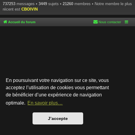
737253
messages •
3449
sujets •
21260
membres • Notre membre le plus
récent est
CBOIVIN
Accueil du forum
Nous contacter
En poursuivant votre navigation sur ce site, vous
acceptez l’utilisation de cookies vous permettant
de bénéficier d’une expérience de navigation
Développé par
phpBB
® Forum Software © phpBB Limited
Style par
Arty
- phpBB 3.3 par MrGaby
optimale.
En savoir plus…
Traduction française officielle
©
Qiaeru
Confidentialité
|
Conditions
J’accepte