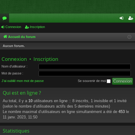
or
Connexion
Inscription
on
ns
u
ne
cri
Accueil du forum
m
xi
pti
Aucun forum.
s
on
on
Connexion
•
Inscription
Nom d’utilisateur :
Mot de passe :
J’ai oublié mon mot de passe
Se souvenir de moi
Qui est en ligne ?
Au total, il y a
10
utilisateurs en ligne :: 8 inscrits, 1 invisible et 1 invité
(selon le nombre d’utilisateurs actifs des 5 dernières minutes)
Le nombre maximal d’utilisateurs en ligne simultanément a été de
453
le
11 janv. 2023, 11:50
Statistiques