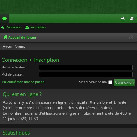
or
Connexion
Inscription
on
ns
u
ne
cri
Accueil du forum
m
xi
pti
Aucun forum.
s
on
on
Connexion
•
Inscription
Nom d’utilisateur :
Mot de passe :
J’ai oublié mon mot de passe
Se souvenir de moi
Qui est en ligne ?
Au total, il y a
7
utilisateurs en ligne :: 6 inscrits, 0 invisible et 1 invité
(selon le nombre d’utilisateurs actifs des 5 dernières minutes)
Le nombre maximal d’utilisateurs en ligne simultanément a été de
453
le
11 janv. 2023, 11:50
Statistiques