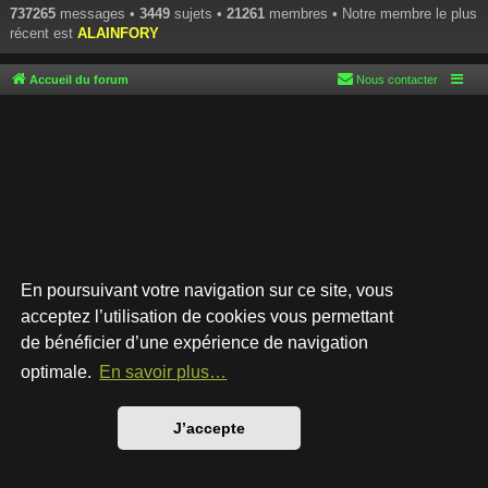
737265
messages •
3449
sujets •
21261
membres • Notre membre le plus
récent est
ALAINFORY
Accueil du forum
Nous contacter
En poursuivant votre navigation sur ce site, vous
acceptez l’utilisation de cookies vous permettant
de bénéficier d’une expérience de navigation
Développé par
phpBB
® Forum Software © phpBB Limited
Style par
Arty
- phpBB 3.3 par MrGaby
optimale.
En savoir plus…
Traduction française officielle
©
Qiaeru
Confidentialité
|
Conditions
J’accepte