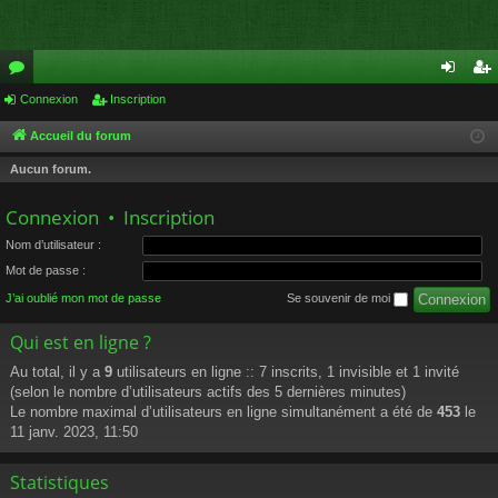
or
Connexion
Inscription
on
ns
u
ne
cri
Accueil du forum
m
xi
pti
Aucun forum.
s
on
on
Connexion
•
Inscription
Nom d’utilisateur :
Mot de passe :
J’ai oublié mon mot de passe
Se souvenir de moi
Qui est en ligne ?
Au total, il y a
9
utilisateurs en ligne :: 7 inscrits, 1 invisible et 1 invité
(selon le nombre d’utilisateurs actifs des 5 dernières minutes)
Le nombre maximal d’utilisateurs en ligne simultanément a été de
453
le
11 janv. 2023, 11:50
Statistiques