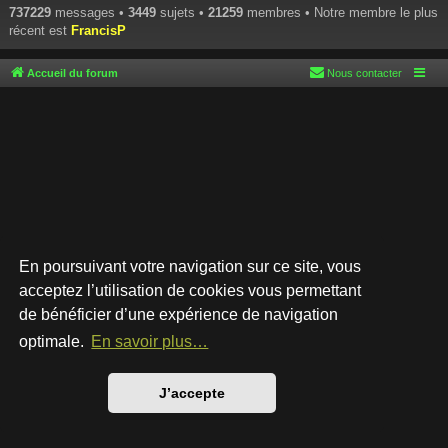
737229
messages •
3449
sujets •
21259
membres • Notre membre le plus
récent est
FrancisP
Accueil du forum
Nous contacter
En poursuivant votre navigation sur ce site, vous
acceptez l’utilisation de cookies vous permettant
de bénéficier d’une expérience de navigation
Développé par
phpBB
® Forum Software © phpBB Limited
Style par
Arty
- phpBB 3.3 par MrGaby
optimale.
En savoir plus…
Traduction française officielle
©
Qiaeru
Confidentialité
|
Conditions
J’accepte